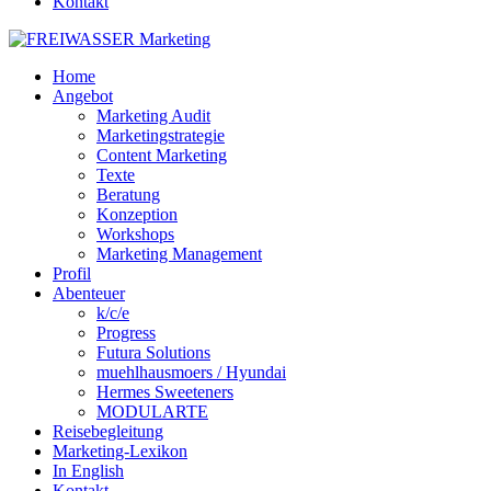
Kontakt
Home
Angebot
Marketing Audit
Marketingstrategie
Content Marketing
Texte
Beratung
Konzeption
Workshops
Marketing Management
Profil
Abenteuer
k/c/e
Progress
Futura Solutions
muehlhausmoers / Hyundai
Hermes Sweeteners
MODULARTE
Reisebegleitung
Marketing-Lexikon
In English
Kontakt