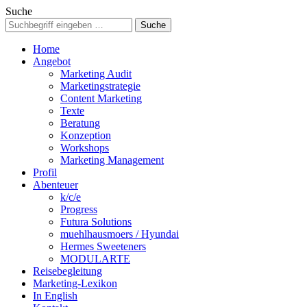
Suche
Home
Angebot
Marketing Audit
Marketingstrategie
Content Marketing
Texte
Beratung
Konzeption
Workshops
Marketing Management
Profil
Abenteuer
k/c/e
Progress
Futura Solutions
muehlhausmoers / Hyundai
Hermes Sweeteners
MODULARTE
Reisebegleitung
Marketing-Lexikon
In English