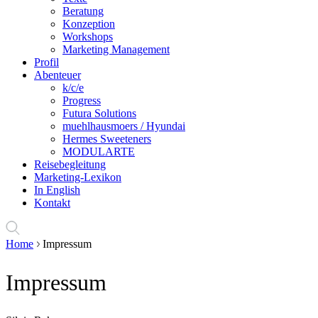
Beratung
Konzeption
Workshops
Marketing Management
Profil
Abenteuer
k/c/e
Progress
Futura Solutions
muehlhausmoers / Hyundai
Hermes Sweeteners
MODULARTE
Reisebegleitung
Marketing-Lexikon
In English
Kontakt
Home
Impressum
Impressum