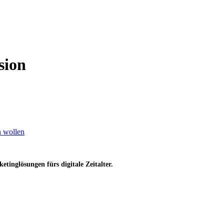
sion
n wollen
inglösungen fürs digitale Zeitalter.