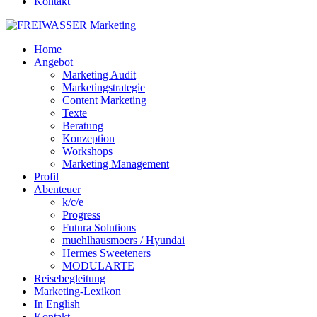
Kontakt
Home
Angebot
Marketing Audit
Marketingstrategie
Content Marketing
Texte
Beratung
Konzeption
Workshops
Marketing Management
Profil
Abenteuer
k/c/e
Progress
Futura Solutions
muehlhausmoers / Hyundai
Hermes Sweeteners
MODULARTE
Reisebegleitung
Marketing-Lexikon
In English
Kontakt