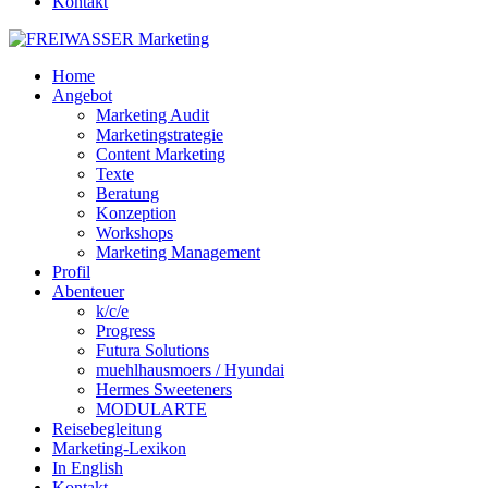
Kontakt
Home
Angebot
Marketing Audit
Marketingstrategie
Content Marketing
Texte
Beratung
Konzeption
Workshops
Marketing Management
Profil
Abenteuer
k/c/e
Progress
Futura Solutions
muehlhausmoers / Hyundai
Hermes Sweeteners
MODULARTE
Reisebegleitung
Marketing-Lexikon
In English
Kontakt