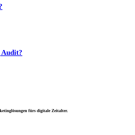
?
 Audit?
inglösungen fürs digitale Zeitalter.