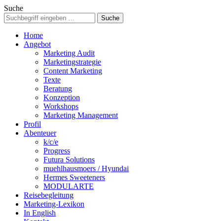
Suche
Home
Angebot
Marketing Audit
Marketingstrategie
Content Marketing
Texte
Beratung
Konzeption
Workshops
Marketing Management
Profil
Abenteuer
k/c/e
Progress
Futura Solutions
muehlhausmoers / Hyundai
Hermes Sweeteners
MODULARTE
Reisebegleitung
Marketing-Lexikon
In English